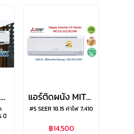
MSY-KA09VF มิตซูสลิม Mitsubishi Electric แบบติดผนัง รุ่น Happy Inverter R-32 ขนาด 9,212BTU(2730-9895) เบอร์5 รีโมทไร้สาย 2026
แอร์ติดผนัง MITSUBISHI ELECTRIC Mr.Slim แบบติดผนัง รุ่น MSY-KY09VF KY-Series Happy Inverter R-32 ขนาด 9,212BTU#5 (2,730-9,895) รีโมทไร้สาย พร้อมติดตั้ง
m
#5 SEER 18.15 ค่าไฟ 7,410
 ปี
ร้อน
฿14,500