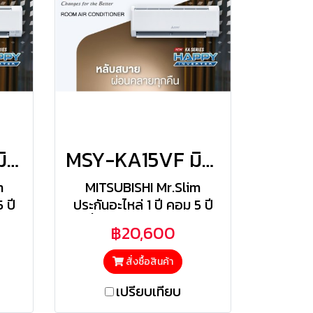
MSY-KA18VF มิตซูสลิม Mitsubishi Electric แบบติดผนัง รุ่น Happy Inverter R-32 ขนาด 17,742BTU(4436-18425) เบอร์5 รีโมทไร้สาย 2026
MSY-KA15VF มิตซูสลิม Mitsubishi Electric แบบติดผนัง รุ่น Happy Inverter R-32 ขนาด 15,013BTU(4094-15013) เบอร์5 รีโมทไร้สาย 2026
m
MITSUBISHI Mr.Slim
 ปี
ประกันอะไหล่ 1 ปี คอม 5 ปี
ร้อน
(รังผึ้งคอยล์เย็น/คอยล์ร้อน
฿20,600
3 ปี) | ฟรีค่าแรง 1 ปี
สั่งซื้อสินค้า
เปรียบเทียบ