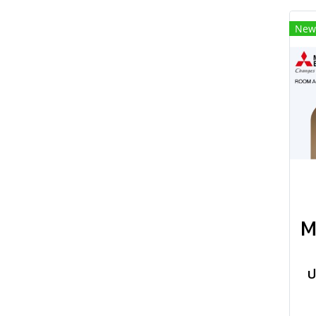
New
ป
(ร