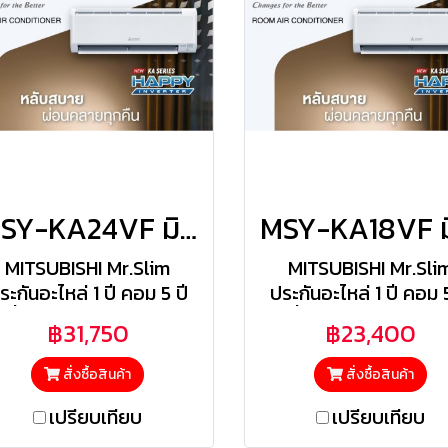
MSY-KA24VF มิตซูสลิม Mitsubishi Electric แบบติดผนัง รุ่น Happy Inverter R-32 ขนาด 21,154BTU(5459-21154) เบอร์5 รีโมทไร้สาย 2026
MITSUBISHI Mr.Slim
MITSUBISHI Mr.Sli
ระกันอะไหล่ 1 ปี คอม 5 ปี
ประกันอะไหล่ 1 ปี คอม 5
ังผึ้งคอยล์เย็น/คอยล์ร้อน
(รังผึ้งคอยล์เย็น/คอยล์
฿31,750
฿23,400
3 ปี) | ฟรีค่าแรง 1 ปี
3 ปี) | ฟรีค่าแรง 1 ปี
สั่งซื้อสินค้า
สั่งซื้อสินค้า
เปรียบเทียบ
เปรียบเทียบ