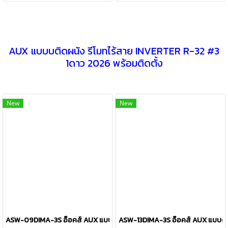
AUX แบบบติดผนัง รีโมทไร้สาย INVERTER R-32 #3
1ดาว 2026 พร้อมติดตั้ง
New
New
ASW-09DIMA-3S อ็อคส์ AUX แบบติดผนัง รุ่น MF Series Inverter R-32 
ASW-13DIMA-3S อ็อคส์ AUX แบบติดผ