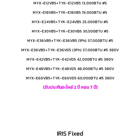
MYX-E12VB5+TYK-E12VB5 13,000BTU #5
MYX-E18VB5+TYK-E18VB5 19,000BTU #5
MYX-E24VB5+TYK-E24VB5 25,000BTU #5
MYX-E30VB5+TYK-E30VB5 30,500BTU #5
MYX-E36VB5+TYK-E36VB5 (1Ph) 37,000BTU #5
MYX-E36VB5+TYK-E36VD5 (3Ph) 37,000BTU #5 380V
MYX-E42VB5+TYK-E42VD5 42,000BTU #5 380V
MYX-E48VB5+TYK-E48VD5 48,000BTU #5 380V
MYX-E60VB5+TYK-E60VD5 60,000BTU #5 380V
(รับประกันอะไหล่ 2 ปี คอม 7 ปี)
IRIS Fixed