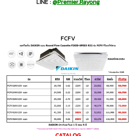
LINE :
@Premier.Rayong
FCFV
CATALOG