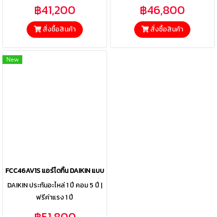
฿41,200
฿46,800
สั่งซื้อสินค้า
สั่งซื้อสินค้า
New
FCC46AV1S แอร์ไดกิ้น DAIKIN แบบฝังฝ้าเพดาน 8ทิศทาง รุ่น SkyAir 8-W
DAIKIN ประกันอะไหล่ 1 ปี คอม 5 ปี |
ฟรีค่าแรง 1 ปี
฿51,800