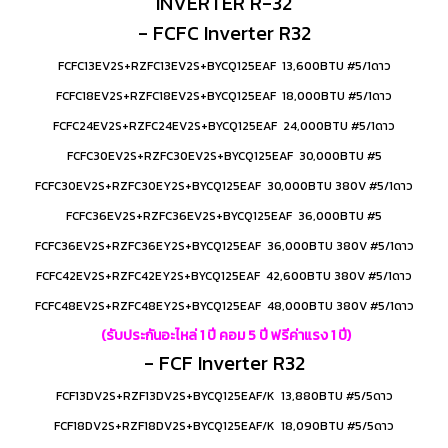
INVERTER R-32
- FCFC Inverter R32
FCFC13EV2S+RZFC13EV2S+BYCQ125EAF 13,600BTU #5/1ดาว
FCFC18EV2S+RZFC18EV2S+BYCQ125EAF 18,000BTU #5/1ดาว
FCFC24EV2S+RZFC24EV2S+BYCQ125EAF 24,000BTU #5/1ดาว
FCFC30EV2S+RZFC30EV2S+BYCQ125EAF 30,000BTU #5
FCFC30EV2S+RZFC30EY2S+BYCQ125EAF 30,000BTU 380V #5/1ดาว
FCFC36EV2S+RZFC36EV2S+BYCQ125EAF 36,000BTU #5
FCFC36EV2S+RZFC36EY2S+BYCQ125EAF 36,000BTU 380V #5/1ดาว
FCFC42EV2S+RZFC42EY2S+BYCQ125EAF 42,600BTU 380V #5/1ดาว
FCFC48EV2S+RZFC48EY2S+BYCQ125EAF 48,000BTU 380V #5/1ดาว
(รับประกันอะไหล่ 1 ปี คอม 5 ปี ฟรีค่าแรง 1 ปี)
- FCF Inverter R32
FCF13DV2S+RZF13DV2S+BYCQ125EAF/K 13,880BTU #5/5ดาว
FCF18DV2S+RZF18DV2S+BYCQ125EAF/K 18,090BTU #5/5ดาว