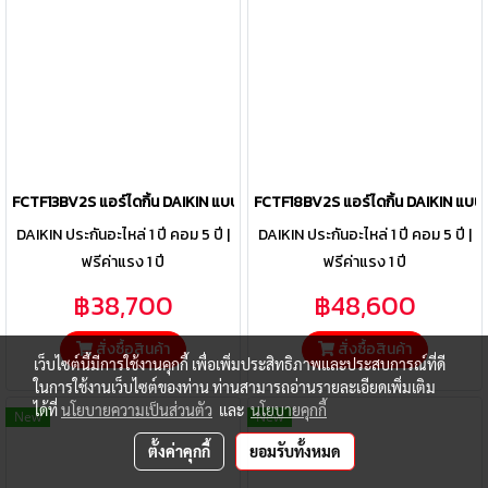
FCTF13BV2S แอร์ไดกิ้น DAIKIN แบบฝังฝ้าเพดาน รุ่น SkyAir Round Flow
FCTF18BV2S แอร์ไดกิ้น DAIKIN แบบ
DAIKIN ประกันอะไหล่ 1 ปี คอม 5 ปี |
DAIKIN ประกันอะไหล่ 1 ปี คอม 5 ปี |
ฟรีค่าแรง 1 ปี
ฟรีค่าแรง 1 ปี
฿38,700
฿48,600
สั่งซื้อสินค้า
สั่งซื้อสินค้า
เว็บไซต์นี้มีการใช้งานคุกกี้ เพื่อเพิ่มประสิทธิภาพและประสบการณ์ที่ดี
ในการใช้งานเว็บไซต์ของท่าน ท่านสามารถอ่านรายละเอียดเพิ่มเติม
ได้ที่
นโยบายความเป็นส่วนตัว
และ
นโยบายคุกกี้
New
New
ตั้งค่าคุกกี้
ยอมรับทั้งหมด