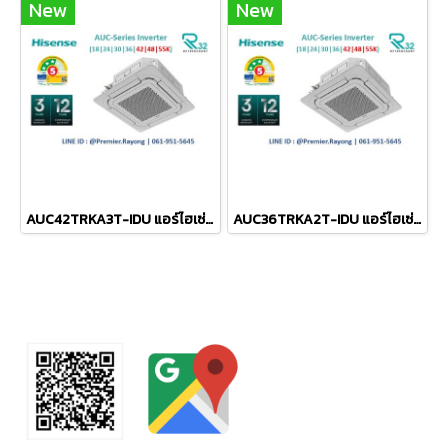
New
New
AUC42TRKA3T-IDU แอร์ไฮเซ่นส์ Hisense แบบฝังฝ้าเพดาน 4ทิศทาง รุ่น 4-Way Cassette Inverter R-32 ขนาด 42,650BTU #5⭐⭐ ระบบไฟ 380V รีโมทไร้สาย R-32 (เฉพาะเครื่อง)
AUC36TRKA2T-IDU แอร์ไฮเซ่นส์ Hisense แบบฝังฝ้าเพดาน 4ทิศทาง รุ่น 4-Way Cassette Inverter R-32 ขนาด 37,500BTU #5⭐ รีโมทไร้สาย R-32 (เฉพาะเครื่อง)