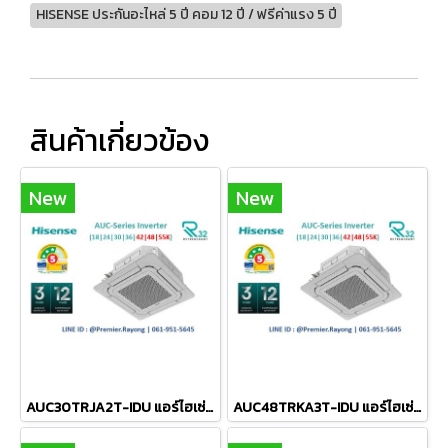
HISENSE ประกันอะไหล่ 5 ปี คอม 12 ปี / ฟรีค่าแรง 5 ปี
สินค้าเกี่ยวข้อง
New
New
AUC30TRJA2T-IDU แอร์ไฮเซ่นส์ Hisense แบบฝังฝ้าเพดาน 4ทิศทาง รุ่น 4-Way Cassette Inverter R-32 ขนาด 30,000BTU #5 รีโมทไร้สาย R-32 (เฉพาะเครื่อง)
AUC48TRKA3T-IDU แอร์ไฮเซ่นส์ Hisense แบบฝังฝ้าเพดาน 4ทิศทาง รุ่น 4-Way Cassette Inverter R-32 ขนาด 50,160BTU #5⭐ ระบบไฟ 380V รีโมทไร้สาย R-32 (เฉพาะเครื่อง)