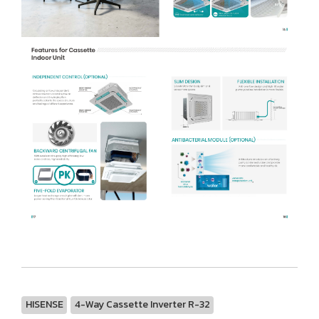
HISENSE
4-Way Cassette Inverter R-32