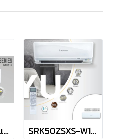
SRK15YYP-W1 แอร์มิตซูบิชิ เฮพวี่ดิวตี้ HEAVYDUTY แบบติดผนัง รุ่น HOSHI Series INVERTER R-32 ขนาด 15,297BTU(4436-16378) #5 รีโมทไร้สาย พร้อมติดตั้ง
SRK50ZSXS-W1 แอร์มิตซูบิชิ เฮพวี่ดิวตี้ HEAVYDUTY แบบติดผนัง รุ่น FUYU Series SUPER DELUXE INVERTER R-32 ขนาดทำความเย็น Cooling 17,105BTU(3412-21154) #5⭐⭐⭐ / ขนาดทำความร้อน Heating 20,472BTU(2730-27978) #5⭐⭐⭐ รีโมทไร้สาย พร้อมติดตั้ง