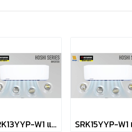
SRK13YYP-W1 แอร์มิตซูบิชิ เฮพวี่ดิวตี้ HEAVYDUTY แบบติดผนัง รุ่น HOSHI Series INVERTER R-32 ขนาด 12,369BTU(3412-12966) #5 รีโมทไร้สาย พร้อมติดตั้ง