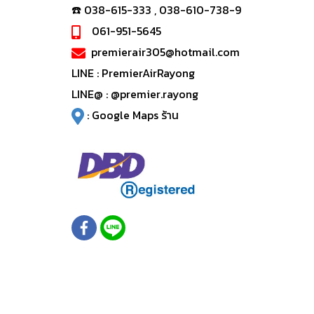
☎️ 038-615-333 , 038-610-738-9
061-951-5645
premierair305@hotmail.com
LINE :
PremierAirRayong
LINE@ :
@premier.rayong
:
Google Maps ร้าน