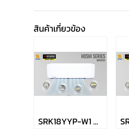
สินค้าเกี่ยวข้อง
SRK18YYP-W1 แอร์มิตซูบิชิ เฮพวี่ดิวตี้ HEAVYDUTY แบบติดผนัง รุ่น HOSHI Series INVERTER R-32 ขนาด 18,600BTU(4436-18766) #5⭐ รีโมทไร้สาย พร้อมติดตั้ง