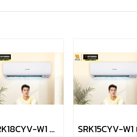
SRK18CYV-W1 แอร์มิตซูบิชิ เฮพวี่ดิวตี้ HEAVYDUTY แบบติดผนัง รุ่น KAZE Series Fixed Speed R-32 ขนาด 18,600BTU #5⭐⭐⭐ รีโมทไร้สาย พร้อมติดตั้ง