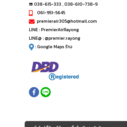
☎️ 038-615-333 , 038-610-738-9
061-951-5645
premierair305@hotmail.com
LINE :
PremierAirRayong
LINE@ :
@premier.rayong
:
Google Maps ร้าน