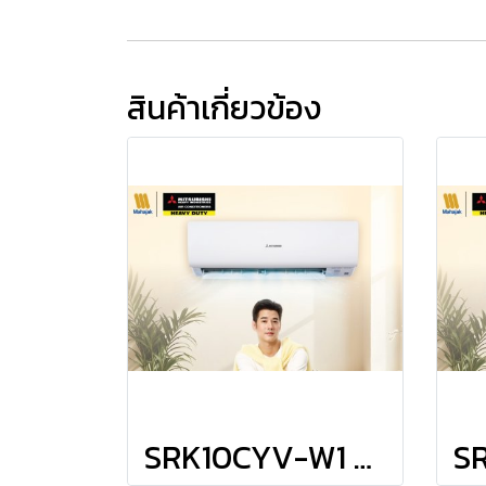
สินค้าเกี่ยวข้อง
SRK10CYV-W1 แอร์มิตซูบิชิ เฮพวี่ดิวตี้ HEAVYDUTY แบบติดผนัง รุ่น KAZE Series Fixed Speed R-32 ขนาด 9,200BTU #5 รีโมทไร้สาย พร้อมติดตั้ง