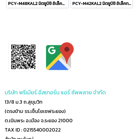
PCY-M48KAL2 มิตซูบิชิ อิเล็คทริค มิตเตอร์สลิม MITSUBISHI ELECTRIC แบบแขวนใต้ฝ้า รุ่น Ceiling Suspended Inverter M-Series R-32 ขนาด 48,109BTU #5 รีโมทไร้สาย 2026 (เฉพาะเครื่อง)
PCY-M42KAL2 มิตซูบิชิ อิเล็คทริค มิตเตอร์สลิม MITSUBISHI ELECTRIC แบบแขวนใต้ฝ้า รุ่น Ceiling Suspended Inverter M-Series R-32 ขนาด 41,968BTU #5 รีโมทไร้สาย 2026 (เฉพาะเครื่อง)
บริษัท พรีเมียร์ อีสเทอร์น แอร์ ซัพพลาย จำกัด
13/8 ม.3 ถ.สุขุมวิท
(ตรงข้าม รร.เซ็นโยเซฟระยอง)
ต.เนินพระ อ.เมือง จ.ระยอง 21000
TAX ID : 0215540002022