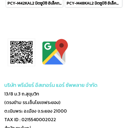
PCY-M42KAL2 มิตซูบิชิ อิเล็คทริค มิตเตอร์สลิม MITSUBISHI ELECTRIC แบบแขวนใต้ฝ้า รุ่น Ceiling Suspended Inverter M-Series R-32 ขนาด 41,968BTU #5 รีโมทไร้สาย 2026 (เฉพาะเครื่อง)
PCY-M48KAL2 มิตซูบิชิ อิเล็คทริค มิตเตอร์สลิม MITSUBISHI ELECTRIC แบบแขวนใต้ฝ้า รุ่น Ceiling Suspended Inverter M-Series R-32 ขนาด 48,109BTU #5 ระบบไฟ 380V รีโมทไร้สาย 2026 (เฉพาะเครื่อง)
บริษัท พรีเมียร์ อีสเทอร์น แอร์ ซัพพลาย จำกัด
13/8 ม.3 ถ.สุขุมวิท
(ตรงข้าม รร.เซ็นโยเซฟระยอง)
ต.เนินพระ อ.เมือง จ.ระยอง 21000
TAX ID : 0215540002022