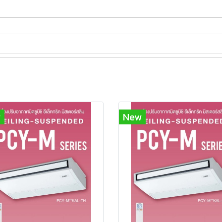
w
New