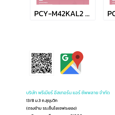
PCY-M42KAL2 มิตซูบิชิ อิเล็คทริค มิตเตอร์สลิม MITSUBISHI ELECTRIC แบบแขวนใต้ฝ้า รุ่น Ceiling Suspended Inverter M-Series R-32 ขนาด 41,968BTU #5 ระบบไฟ 380V รีโมทไร้สาย 2026 (เฉพาะเครื่อง)
บริษัท พรีเมียร์ อีสเทอร์น แอร์ ซัพพลาย จำกัด
13/8 ม.3 ถ.สุขุมวิท
(ตรงข้าม รร.เซ็นโยเซฟระยอง)