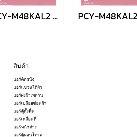
PCY-M48KAL2 มิตซูบิชิ อิเล็คทริค มิตเตอร์สลิม MITSUBISHI ELECTRIC แบบแขวนใต้ฝ้า รุ่น Ceiling Suspended Inverter M-Series R-32 ขนาด 48,109BTU #5 ระบบไฟ 380V รีโมทไร้สาย 2026 (เฉพาะเครื่อง)
สินค้า
แอร์ติดผนัง
แอร์แขวนใต้ฝ้า
แอร์ฝังฝ้าเพดาน
แอร์เปลือยซ่อนฝ้า
แอร์ตู้ตั้งพื้น
แอร์เคลื่อนที่
แอร์หน้าต่าง
แอร์ตู้คอนโทรล