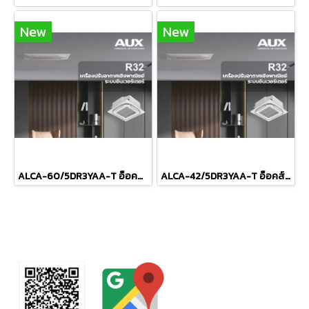
New
New
ALCA-60/5DR3YAA-T อ็อคส์ AUX แบบฝ้งฝ้าเพดาน 4ทิศทาง รุ่น Cassette Inverter R-32 ขนาด 60,000BTU เบอร์5 ระบบไฟ 380V รีโมทไร้สาย 2026 (เฉพาะเครื่อง)
ALCA-42/5DR3YAA-T อ็อคส์ AUX แบบฝ้งฝ้าเพดาน 4ทิศทาง รุ่น Cassette Inverter R-32 ขนาด 44,000BTU เบอร์5 ระบบไฟ 380V รีโมทไร้สาย 2026 (เฉพาะเครื่อง)