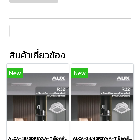
สินค้าเกี่ยวข้อง
New
New
ALCA-48/5DR3YAA-T อ็อคส์ AUX แบบฝ้งฝ้าเพดาน 4ทิศทาง รุ่น Cassette Inverter R-32 ขนาด 50,000BTU เบอร์5 ระบบไฟ 380V รีโมทไร้สาย 2026 (เฉพาะเครื่อง)
ALCA-24/4DR3YAA-T อ็อคส์ AUX แบบฝ้งฝ้าเพดาน 4ทิศทาง รุ่น Cassette Inverter R-32 ขนาด 25,800BTU เบอร์5 รีโมทไร้สาย 2026 (เฉพาะเครื่อง)