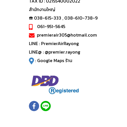
TAX ID : 0215540002022
สำนักงานใหญ่
☎️ 038-615-333 , 038-610-738-9
061-951-5645
premierair305@hotmail.com
LINE :
PremierAirRayong
LINE@ :
@premier.rayong
:
Google Maps ร้าน