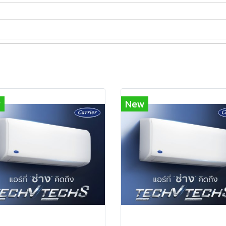
w
New