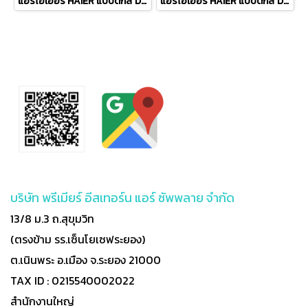
แอร์ไฮเออร์ HAIER แบบดักส์ DUCT TYPE รุ่น HDI-48ASR32 DUCT Inverter ขนาด 48,442BTU มอก รีโมทมีสาย เฉพาะเครื่อง R-32
แอร์ไฮเออร์ HAIER แบบดักส์ DUCT TYPE รุ่น HDI-48ATR32 DUCT Inverter ขนาด 48,174BTU#5 380V รีโมทมีสาย เฉพาะเครื่อง R-32
บริษัท พรีเมียร์ อีสเทอร์น แอร์ ซัพพลาย จำกัด
13/8 ม.3 ถ.สุขุมวิท
(ตรงข้าม รร.เซ็นโยเซฟระยอง)
ต.เนินพระ อ.เมือง จ.ระยอง 21000
TAX ID : 0215540002022
สำนักงานใหญ่