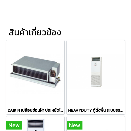
สินค้าเกี่ยวข้อง
DAIKIN เปลือยซ่อนฝ้า ประหยัดไฟ มาตรฐาน ลมเบา Low Static Pressure Duct Non-Inverter FDBNQ น้ำยา R410a
HEAVYDUTY ตู้ตั้งพื้น ระบบธรรมดา ประหยัดไฟ มอก รุ่น FLOOR STANDING TYPE FDF 42-48K น้ำยา R410a คอยล์ทองแดงแท้100%
New
New