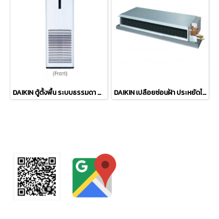
DAIKIN ตู้ตั้งพื้น ระบบธรรมดา ประหยัดไฟ มาตรฐาน รุ่น Floor Standing FVRN R410a
DAIKIN เปลือยซ่อนฝ้า ประหยัดไฟ มาตรฐาน ลมกลาง Middle Static Pressure Duct Non-Inverter FDMNQ FDMRN น้ำยา R410a