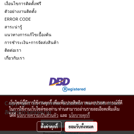
เงื่อนไขการติดตั้งฟรี
ตัวอย่างงานติดตั้ง
ERROR CODE
สาระน่ารู้
แนวทางการแก้ไขเบื้องต้น
การชำระเงิน+การจัดส่งสินค้า
ติดต่อเรา
เกี่ยวกับเรา
Copyright by Premier Eastern Air 2019 สงวน
เว็บไซต์นี้มีการใช้งานคุกกี้ เพื่อเพิ่มประสิทธิภาพและประสบการณ์ที่ดี
ในการใช้งานเว็บไซต์ของท่าน ท่านสามารถอ่านรายละเอียดเพิ่มเติม
ลิขสิทธิ์ตามกฏหมาย
ได้ที่
นโยบายความเป็นส่วนตัว
และ
นโยบายคุกกี้
ผู้เข้าชมวันนี้
4,322
ตั้งค่าคุกกี้
ยอมรับทั้งหมด
Powered by
MakeWebEasy.com