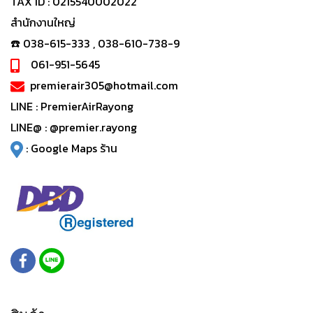
TAX ID : 0215540002022
สำนักงานใหญ่
☎️ 038-615-333 , 038-610-738-9
061-951-5645
premierair305@hotmail.com
LINE :
PremierAirRayong
LINE@ :
@premier.rayong
:
Google Maps ร้าน