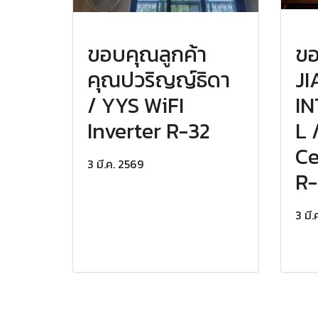
ขอบคุณลูกค้า
ขอ
คุณปวริญญ์ธิดา
J
/ YYS WiFI
I
Inverter R-32
L 
Ce
3 มี.ค. 2569
R-
3 มี