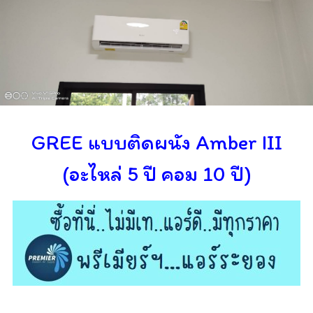
GREE แบบติดผนัง Amber III
(อะไหล่ 5 ปี คอม 10 ปี)