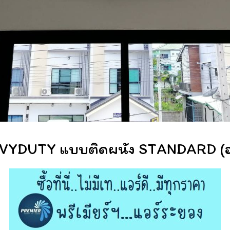
DUTY แบบติดผนัง STANDARD (อะไห