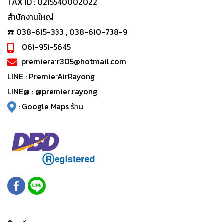
TAX ID : 0215540002022
สำนักงานใหญ่
☎️ 038-615-333 , 038-610-738-9
061-951-5645
premierair305@hotmail.com
LINE :
PremierAirRayong
LINE@ :
@premier.rayong
:
Google Maps ร้าน