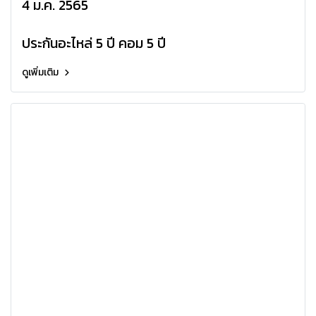
แอร์ฝังฝ้าเพดาน 4ทิศทาง
4 ม.ค. 2565
HAIER ระบบธรรมดา
ประกันอะไหล่ 5 ปี คอม 5 ปี
HCSU_AS410AF
ดูเพิ่มเติม