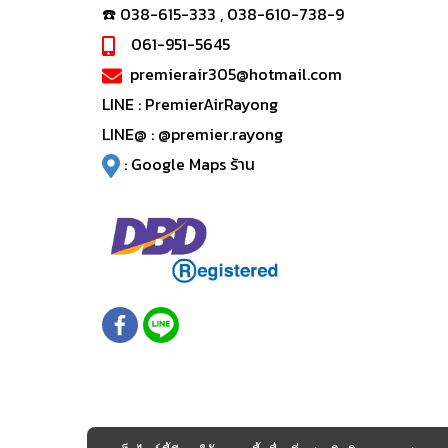
☎️ 038-615-333 , 038-610-738-9
061-951-5645
premierair305@hotmail.com
LINE :
PremierAirRayong
LINE@ :
@premier.rayong
:
Google Maps ร้าน