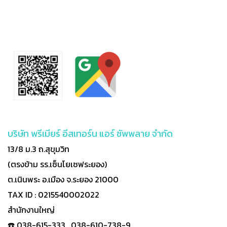
บริษัท พรีเมียร์ อีสเทอร์น แอร์ ซัพพลาย จำกัด
13/8 ม.3 ถ.สุขุมวิท
(ตรงข้าม รร.เซ็นโยเซฟระยอง)
ต.เนินพระ อ.เมือง จ.ระยอง 21000
TAX ID : 0215540002022
สำนักงานใหญ่
☎️ 038-615-333 , 038-610-738-9