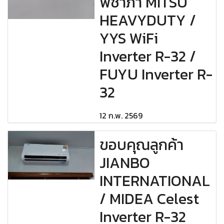
พิชาภา MITSU
HEAVYDUTY /
YYS WiFi
Inverter R-32 /
FUYU Inverter R-
32
12 ก.พ. 2569
ขอบคุณลูกค้า
JIANBO
INTERNATIONAL
/ MIDEA Celest
Inverter R-32